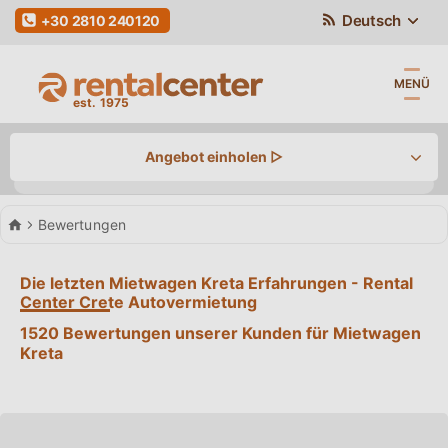
Deutsch
+30 2810 240120
MENÜ
Angebot einholen ▷
Autovermietung Kreta
Bewertungen
Abholung
/ Rückgabe
Die letzten Mietwagen Kreta Erfahrungen - Rental
Center Crete Autovermietung
Rückgabe an einer anderen Station
1520 Bewertungen unserer Kunden für Mietwagen
Kreta
Rückgabe
Abholdatum
Zeit