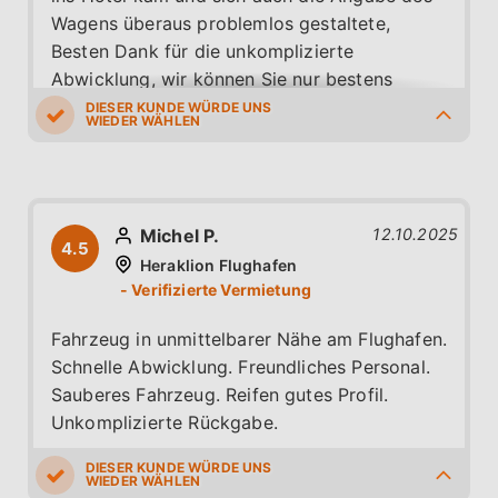
Wagens überaus problemlos gestaltete,
Besten Dank für die unkomplizierte
Abwicklung, wir können Sie nur bestens
empfehlen
5.0
5.0
5.0
5.0
5.0
Michel P.
12.10.2025
4.5
Heraklion Flughafen
Fahrzeug in unmittelbarer Nähe am Flughafen.
Schnelle Abwicklung. Freundliches Personal.
Sauberes Fahrzeug. Reifen gutes Profil.
Unkomplizierte Rückgabe.