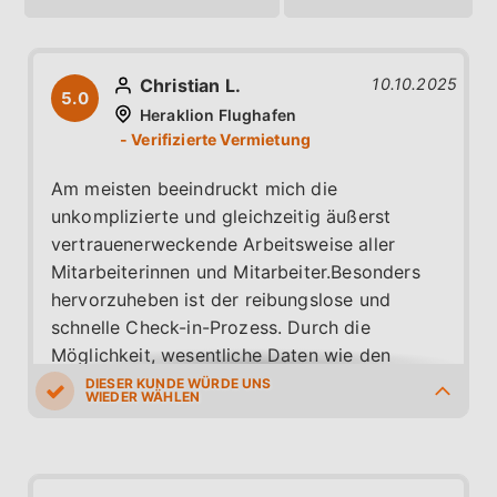
Christian L.
10.10.2025
5.0
Heraklion Flughafen
Am meisten beeindruckt mich die
unkomplizierte und gleichzeitig äußerst
vertrauenerweckende Arbeitsweise aller
Mitarbeiterinnen und Mitarbeiter.Besonders
hervorzuheben ist der reibungslose und
schnelle Check-in-Prozess. Durch die
Möglichkeit, wesentliche Daten wie den
Führerschein schon vorab online zu
übermitteln, wird die Abholung vor Ort
5.0
5.0
5.0
5.0
5.0
unglaublich angenehm und schnell. Man fühlt
sich von Anfang an gut betreut und kann so
direkt am Flughafen stressfrei in den Urlaub