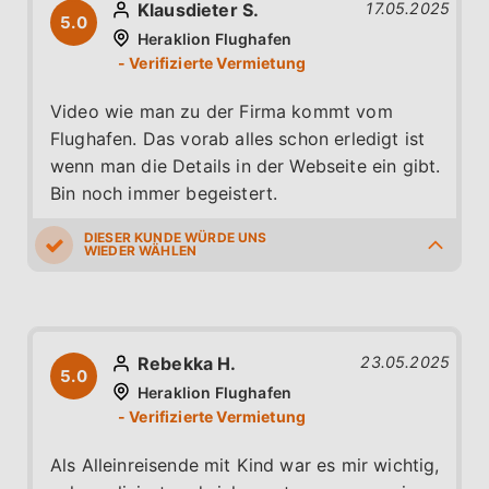
Klausdieter S.
17.05.2025
eingestiegen waren, kam die Dame noch
5.0
Heraklion Flughafen
einmal aus ihrem Stand und hat uns gewunken
und den Weg gezeigt. Es war, anders kann
man es nicht sagen, eine mustergültige
Video wie man zu der Firma kommt vom
Abholung eines Mietwagens. Ebenso die
Flughafen. Das vorab alles schon erledigt ist
Rückübergabe war unkompliziert und sehr
wenn man die Details in der Webseite ein gibt.
professionell und freundlich. Danke für alles,
Bin noch immer begeistert.
wir buchen wieder.
5.0
5.0
5.0
5.0
5.0
Rebekka H.
23.05.2025
5.0
Heraklion Flughafen
Als Alleinreisende mit Kind war es mir wichtig,