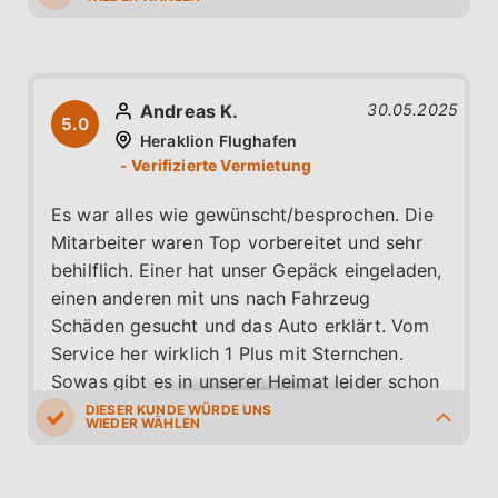
5.0
5.0
4.0
4.0
5.0
Andreas K.
30.05.2025
5.0
Heraklion Flughafen
Es war alles wie gewünscht/besprochen. Die
Mitarbeiter waren Top vorbereitet und sehr
behilflich. Einer hat unser Gepäck eingeladen,
einen anderen mit uns nach Fahrzeug
Schäden gesucht und das Auto erklärt. Vom
Service her wirklich 1 Plus mit Sternchen.
Sowas gibt es in unserer Heimat leider schon
lange nicht mehr. Das Fahrzeug war recht
neuwertig und Top sauber. Wir würden
5.0
5.0
5.0
5.0
5.0
jederzeit wieder hier buchen.