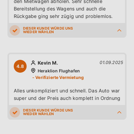
den Mietwagen abholen. Sehr schnelle
Bereitstellung des Wagens und auch die
Rückgabe ging sehr zügig und problemlos.
5.0
4.0
5.0
5.0
5.0
Kevin M.
01.09.2025
4.8
Heraklion Flughafen
Alles unkompliziert und schnell. Das Auto war
super und der Preis auch komplett in Ordnung
5.0
5.0
4.0
5.0
5.0