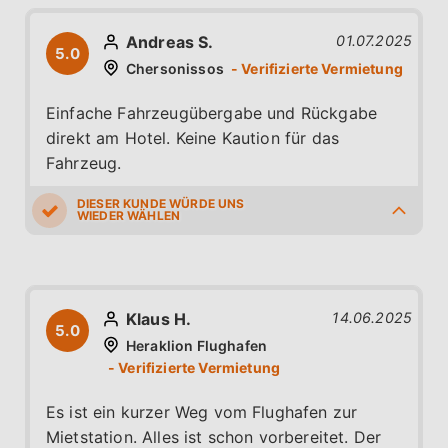
Andreas S.
01.07.2025
5.0
Chersonissos
Einfache Fahrzeugübergabe und Rückgabe
direkt am Hotel. Keine Kaution für das
Fahrzeug.
5.0
5.0
5.0
5.0
5.0
Klaus H.
14.06.2025
5.0
Heraklion Flughafen
Es ist ein kurzer Weg vom Flughafen zur
Mietstation. Alles ist schon vorbereitet. Der