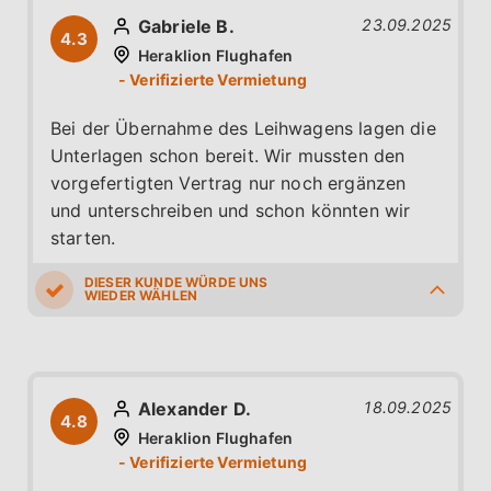
Gabriele B.
23.09.2025
4.3
Heraklion Flughafen
Bei der Übernahme des Leihwagens lagen die
Unterlagen schon bereit. Wir mussten den
vorgefertigten Vertrag nur noch ergänzen
und unterschreiben und schon könnten wir
starten.
4.0
4.0
5.0
5.0
4.0
Alexander D.
18.09.2025
4.8
Heraklion Flughafen