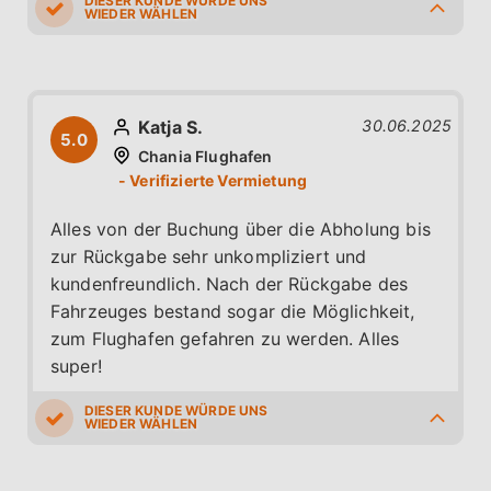
5.0
5.0
5.0
5.0
5.0
Katja S.
30.06.2025
5.0
Chania Flughafen
Alles von der Buchung über die Abholung bis
zur Rückgabe sehr unkompliziert und
kundenfreundlich. Nach der Rückgabe des
Fahrzeuges bestand sogar die Möglichkeit,
zum Flughafen gefahren zu werden. Alles
super!
5.0
5.0
5.0
5.0
5.0