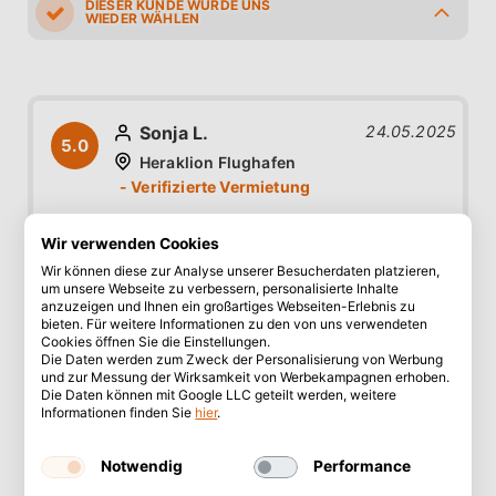
5.0
5.0
5.0
5.0
5.0
Sonja L.
24.05.2025
5.0
Heraklion Flughafen
Rundum alles perfekt, keine Wartezeiten, alle
Wir verwenden Cookies
sehr freundlich, Autos sehr gepflegt. Immer
Wir können diese zur Analyse unserer Besucherdaten platzieren,
um unsere Webseite zu verbessern, personalisierte Inhalte
wieder gerne.
anzuzeigen und Ihnen ein großartiges Webseiten-Erlebnis zu
bieten. Für weitere Informationen zu den von uns verwendeten
Cookies öffnen Sie die Einstellungen.
Die Daten werden zum Zweck der Personalisierung von Werbung
und zur Messung der Wirksamkeit von Werbekampagnen erhoben.
5.0
5.0
5.0
5.0
5.0
Die Daten können mit Google LLC geteilt werden, weitere
Informationen finden Sie
hier
.
Josef E.
12.05.2025
Notwendig
Performance
5.0
Heraklion Flughafen