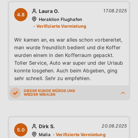
Laura O.
17.08.2025
4.8
Heraklion Flughafen
Wir kamen an, es war alles schon vorbereitet,
man wurde freundlich bedient und die Koffer
wurden einem in den Kofferraum gepackt.
Toller Service, Auto war super und der Urlaub
konnte losgehen. Auch beim Abgeben, ging
sehr schnell. Sehr zu empfehlen.
5.0
4.0
5.0
5.0
5.0
Dirk S.
20.08.2025
5.0
Malia