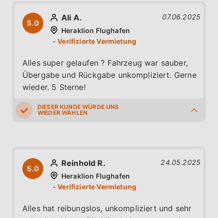
Ali A.
07.06.2025
5.0
Heraklion Flughafen
Alles super gelaufen ? Fahrzeug war sauber,
Übergabe und Rückgabe unkompliziert. Gerne
wieder. 5 Sterne!
5.0
5.0
5.0
5.0
5.0
Reinhold R.
24.05.2025
5.0
Heraklion Flughafen
Alles hat reibungslos, unkompliziert und sehr