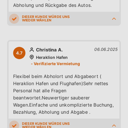
Abholung und Rückgabe des Autos.
5.0
5.0
5.0
5.0
4.0
Christina A.
06.06.2025
4.7
Heraklion Hafen
Flexibel beim Abholort und Abgabeort (
Heraklion Hafen und Flughafen)Sehr nettes
Personal hat alle Fragen
beantwortet.Neuwertiger sauberer
Wagen.Einfache und unkomplizierte Buchung,
Bezahlung, Abholung und Abgabe .