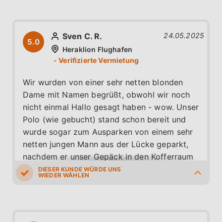
Sven C. R.
24.05.2025
5.0
Heraklion Flughafen
Wir wurden von einer sehr netten blonden
Dame mit Namen begrüßt, obwohl wir noch
nicht einmal Hallo gesagt haben - wow. Unser
Polo (wie gebucht) stand schon bereit und
wurde sogar zum Ausparken von einem sehr
netten jungen Mann aus der Lücke geparkt,
nachdem er unser Gepäck in den Kofferraum
geladen hatte. Auch besser geht es nicht.
Nachdem wir zum Einsteigen bereit waren,
5.0
5.0
5.0
5.0
5.0
hat uns die nette und zuvorkommende Dame
noch die Klimaanlage, den LichtSensor und
die Schaltung erklärt. Nachdem wir