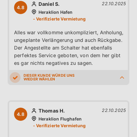
Daniel S.
22.10.2025
starten!
4.8
Heraklion Hafen
Alles war vollkomme unkompliziert, Anholung,
ungeplante Verlängerung und auch Rückgabe.
Der Angestellte am Schalter hat ebenfalls
perfektes Service geboten, von dem her gibt
es gar nichts negatives zu sagen.
5.0
5.0
5.0
4.0
5.0
Thomas H.
22.10.2025
4.8
Heraklion Flughafen