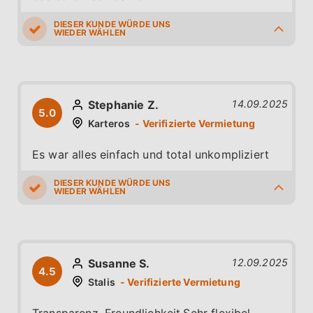
5.0
4.0
5.0
5.0
4.0
Stephanie Z.
14.09.2025
5.0
Karteros
Es war alles einfach und total unkompliziert
5.0
5.0
5.0
5.0
5.0
Susanne S.
12.09.2025
4.5
Stalis
Transparenz, Freundlichkeit,Sehr flexibel