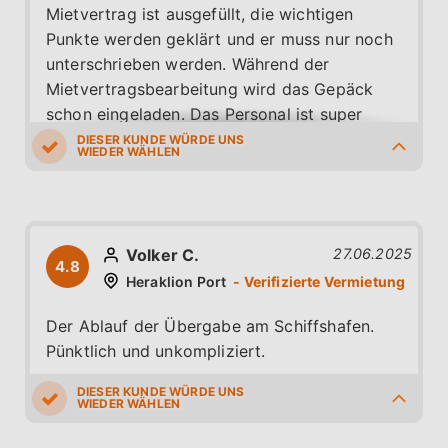
Mietvertrag ist ausgefüllt, die wichtigen
Punkte werden geklärt und er muss nur noch
unterschrieben werden. Während der
Mietvertragsbearbeitung wird das Gepäck
schon eingeladen. Das Personal ist super
freundlich. Das Auto steht schon bereit. Es ist
sauber und sogar das Wischwasser ist gefüllt.
5.0
5.0
5.0
5.0
5.0
Nach einer kurzen Einführung zum Wagen
kann der Urlaub beginnen.
Volker C.
27.06.2025
4.8
Heraklion Port
Der Ablauf der Übergabe am Schiffshafen.
Pünktlich und unkompliziert.
5.0
5.0
5.0
5.0
4.0