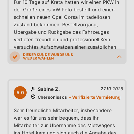
Für 10 Tage auf Kreta hatten wir einen PKW in
der Größe eines VW Polo bestellt und einen
schnellen neuen Opel Corsa im tadellosen
Zustand bekommen. Bestellvorgang,
Übergabe und Rückgabe des Fahrzeuges
verliefen freundlich und professionell.Kein
versuchtes Aufschwatzen einer zusätzlichen
Versicherung, völlig problemlose Rückgabe.
5.0
5.0
5.0
5.0
4.0
Sabine Z.
27.10.2025
5.0
Chersonissos
Sehr freundliche Mitarbeiter, insbesondere
war es für uns sehr bequem, dass ihr
Mitarbeiter zur Übernahme des Mietwagens
ins Hotel kam und sich auch die Angabe des