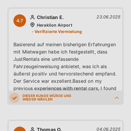
Christian E.
23.06.2025
4.7
Heraklion Airport
Basierend auf meinen bisherigen Erfahrungen
mit Mietwagen habe ich festgestellt, dass
JustRentals eine umfassende
Fahrzeugeinweisung anbietet, was ich als
äußerst positiv und hervorstechend empfand.
Der Service war exzellent.Based on my
previous experiences with rental cars, I found
that JustRentals provides a comprehensive
vehicle briefing, which I considered extremely
5.0
5.0
5.0
5.0
3.0
positive and outstanding. The service was
excellent.
Thomas O.
04.06.2025