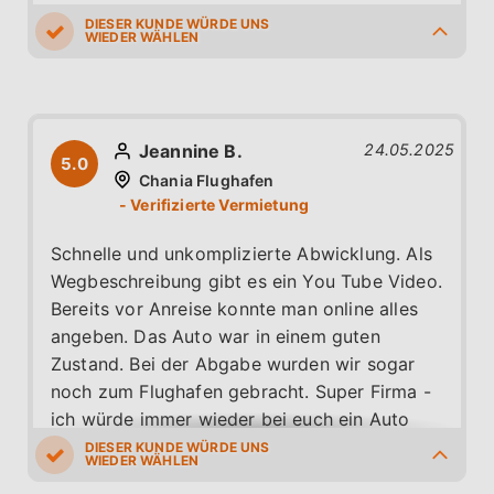
5.0
5.0
5.0
5.0
5.0
Jeannine B.
24.05.2025
5.0
Chania Flughafen
Schnelle und unkomplizierte Abwicklung. Als
Wegbeschreibung gibt es ein You Tube Video.
Bereits vor Anreise konnte man online alles
angeben. Das Auto war in einem guten
Zustand. Bei der Abgabe wurden wir sogar
noch zum Flughafen gebracht. Super Firma -
ich würde immer wieder bei euch ein Auto
mieten
5.0
5.0
5.0
5.0
5.0