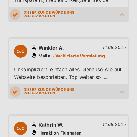
5.0
5.0
5.0
4.0
4.0
Winkler A.
11.09.2025
5.0
Malia
Unkompliziert, einfach alles. Genauso wie auf
Webseite beschrieben. Top weiter so.....!
5.0
5.0
5.0
5.0
5.0
Kathrin W.
11.09.2025
5.0
Heraklion Flughafen