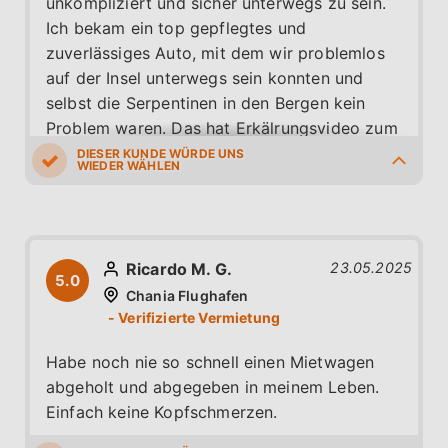
unkompliziert und sicher unterwegs zu sein.
Ich bekam ein top gepflegtes und
zuverlässiges Auto, mit dem wir problemlos
auf der Insel unterwegs sein konnten und
selbst die Serpentinen in den Bergen kein
Problem waren. Das hat Erkälrungsvideo zum
Standort vorab war super, wir haben den Weg
schnell gefunden. Die Mitarbeiter vor Ort
5.0
5.0
5.0
5.0
5.0
waren sehr freundlich
Ricardo M. G.
23.05.2025
5.0
Chania Flughafen
Habe noch nie so schnell einen Mietwagen
abgeholt und abgegeben in meinem Leben.
Einfach keine Kopfschmerzen.