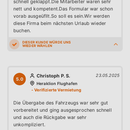
schnell geklappt.Die Mitarbeiter waren sehr
nett und kompetent.Das Formular war schon
vorab ausgeüfllt.So soll es sein.Wir werden
diese Firma beim nächsten Urlaub wieder
buchen.
5.0
5.0
5.0
5.0
5.0
Christoph P. S.
23.05.2025
5.0
Heraklion Flughafen
Die Übergabe des Fahrzeugs war sehr gut
vorbereitet und ging ausgesprochen schnell
und auch die Rückgabe war sehr
unkompliziert.