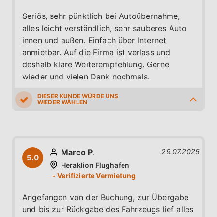
Seriös, sehr pünktlich bei Autoübernahme,
alles leicht verständlich, sehr sauberes Auto
innen und außen. Einfach über Internet
anmietbar. Auf die Firma ist verlass und
deshalb klare Weiterempfehlung. Gerne
wieder und vielen Dank nochmals.
5.0
5.0
5.0
5.0
5.0
Marco P.
29.07.2025
5.0
Heraklion Flughafen
Angefangen von der Buchung, zur Übergabe
und bis zur Rückgabe des Fahrzeugs lief alles