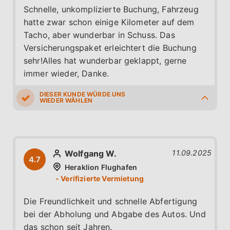
Schnelle, unkomplizierte Buchung, Fahrzeug
hatte zwar schon einige Kilometer auf dem
Tacho, aber wunderbar in Schuss. Das
Versicherungspaket erleichtert die Buchung
sehr!Alles hat wunderbar geklappt, gerne
immer wieder, Danke.
5.0
5.0
5.0
5.0
4.0
Wolfgang W.
11.09.2025
4.7
Heraklion Flughafen
Die Freundlichkeit und schnelle Abfertigung
bei der Abholung und Abgabe des Autos. Und
das schon seit Jahren.