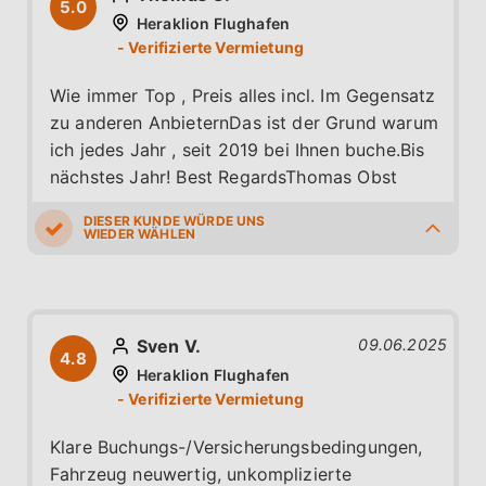
5.0
Heraklion Flughafen
Wie immer Top , Preis alles incl. Im Gegensatz
zu anderen AnbieternDas ist der Grund warum
ich jedes Jahr , seit 2019 bei Ihnen buche.Bis
nächstes Jahr! Best RegardsThomas Obst
5.0
5.0
5.0
5.0
5.0
Sven V.
09.06.2025
4.8
Heraklion Flughafen
Klare Buchungs-/Versicherungsbedingungen,
Fahrzeug neuwertig, unkomplizierte