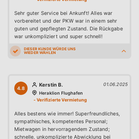
Sehr guter Service bei Ankunft! Alles war
vorbereitet und der PKW war in einem sehr
guten und gepflegten Zustand. Die Rückgabe
war unkompliziert und super schnell!
5.0
5.0
4.0
4.0
4.0
Kerstin B.
01.06.2025
4.8
Heraklion Flughafen
Alles bestens wie immer! Superfreundliches,
sympathisches, kompetentes Personal;
Mietwagen in hervorragendem Zustand;
schnelle, unkomplizierte Abwicklung bei