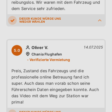
reibungslos. Wir waren mit dem Fahrzeug und
dem Service sehr zufrieden.
5.0
5.0
5.0
5.0
5.0
Oliver V.
14.07.2025
5.0
Chania Flughafen
Preis, Zustand des Fahrzeugs und die
professionelle online Betreuung fand ich
super. Auch dass man vorab schon seine
Führerschein Daten eingegeben konnte. Auch
das Video mit dem Weg zur Station war
prima!