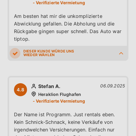
Am besten hat mir die unkomplizierte
Abwicklung gefallen. Die Abholung und die
Rückgabe gingen super schnell. Das Auto war
tiptop.
5.0
5.0
5.0
5.0
5.0
Stefan A.
06.09.2025
4.8
Heraklion Flughafen
Der Name ist Programm. Just rentals eben.
Kein Schnick-Schnack, keine Verkäufe von
irgendwelchen Versicherungen. Einfach nur