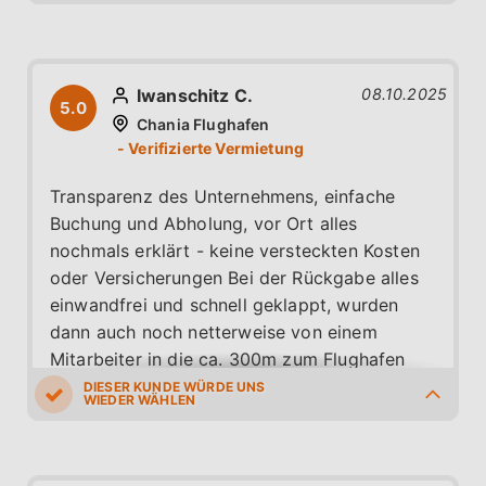
5.0
3.0
5.0
5.0
5.0
Iwanschitz C.
08.10.2025
5.0
Chania Flughafen
Transparenz des Unternehmens, einfache
Buchung und Abholung, vor Ort alles
nochmals erklärt - keine versteckten Kosten
oder Versicherungen Bei der Rückgabe alles
einwandfrei und schnell geklappt, wurden
dann auch noch netterweise von einem
Mitarbeiter in die ca. 300m zum Flughafen
gebracht Bei unserem nächsten Kreta Urlaub
buchen wir wieder über Rental Center Crete!
5.0
5.0
5.0
5.0
5.0