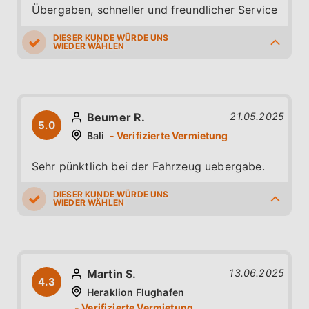
Übergaben, schneller und freundlicher Service
5.0
5.0
5.0
5.0
4.0
Beumer R.
21.05.2025
5.0
Bali
Sehr pünktlich bei der Fahrzeug uebergabe.
5.0
5.0
5.0
5.0
5.0
Martin S.
13.06.2025
4.3
Heraklion Flughafen