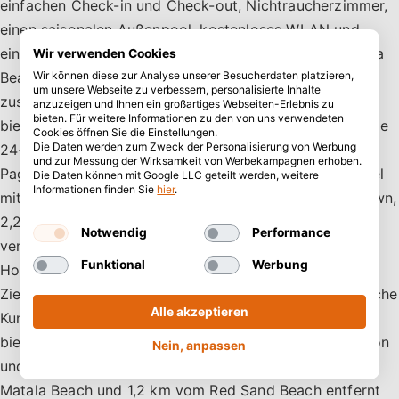
einfachen Check-in und Check-out, Nichtraucherzimmer,
einen saisonalen Außenpool, kostenloses WLAN und
einen Garten und liegt weniger als 1 km vom Nea Chora
Wir verwenden Cookies
Beach entfernt. Dieses Hotel bietet Familienzimmer
Wir können diese zur Analyse unserer Besucherdaten platzieren,
um unsere Webseite zu verbessern, personalisierte Inhalte
zusammen mit einer Sonnenterrasse für Besucher. Es
anzuzeigen und Ihnen ein großartiges Webseiten-Erlebnis zu
bieten. Für weitere Informationen zu den von uns verwendeten
bietet seinen Gästen auch einen Concierge-Service, eine
Cookies öffnen Sie die Einstellungen.
Die Daten werden zum Zweck der Personalisierung von Werbung
24-Stunden-Rezeption und einen Geldwechsel.
und zur Messung der Wirksamkeit von Werbekampagnen erhoben.
Pagopoieion by Enorme-Adults Only Suites ist ein Hotel
Die Daten können mit Google LLC geteilt werden, weitere
Informationen finden Sie
hier
.
mit einem Restaurant und einer Bar, das in Heraklio Town,
2,2 km vom Amoudara Beach und 200 m vom
Notwendig
Performance
venezianischen Hafen von Heraklion entfernt liegt. Das
Funktional
Werbung
Hotel bietet auch kostenlosen WLAN-Zugang. Beliebte
Ziele wie Koules, der Morosini-Brunnen und die städtische
Alle akzeptieren
Kunstgalerie sind in der Nähe dieses Hotels. Schließlich
bietet Amalia klimatisierte Unterkünfte mit einem Balkon
Nein, anpassen
und kostenlosem WLAN in Matala, das 500 m vom
Matala Beach und 1,2 km vom Red Sand Beach entfernt