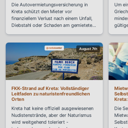
Die Autovermietungsversicherung in
Um ein
Kreta schützt den Mieter vor
Griech
finanziellem Verlust nach einem Unfall,
mindes
Diebstahl oder Schaden am gemieteten
gültig
Fahrzeug. Rental Center Crete
einem 
beantwortet die beiden Fragen, die
Haftpf
Reisende am häufigsten stellen: Jede
Kredit
Miete beinhaltet standardmäßig eine
Hauptf
Haftpflichtversicherung, und unser
EU-, U
Premium-Versicherungspaket hat KEINE
Selbstbeteiligung bei der…
FKK-Strand auf Kreta: Vollständiger
Mietw
Leitfaden zu naturistenfreundlichen
Selbs
Orten
Kreta
einen
Kreta hat keine offiziell ausgewiesenen
Die Se
Nudistenstrände, aber der Naturismus
Mietwa
wird weitgehend toleriert -
Selbst