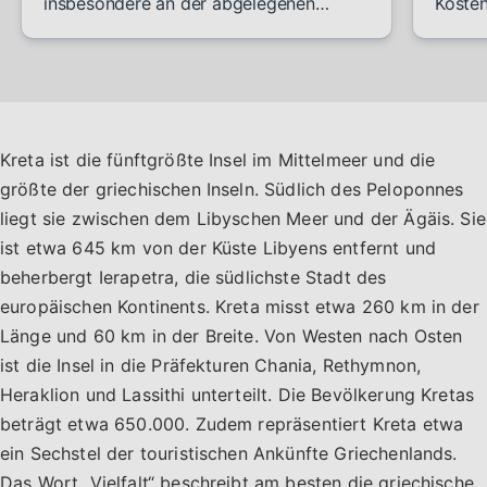
insbesondere an der abgelegenen
Kosten
Südküste der Insel. Der nächste Punkt
Ihr M
zu einem offiziellen Nudistenstrand ist
bevor 
der Filaki Beach in der Nähe von Chora
Auf Kr
Sfakion, der neben dem Vritomartis
einem
Naturist Resort liegt und…
1000 
Kreta ist die fünftgrößte Insel im Mittelmeer und die
zum…
größte der griechischen Inseln. Südlich des Peloponnes
liegt sie zwischen dem Libyschen Meer und der Ägäis. Sie
ist etwa 645 km von der Küste Libyens entfernt und
beherbergt Ierapetra, die südlichste Stadt des
europäischen Kontinents. Kreta misst etwa 260 km in der
Länge und 60 km in der Breite. Von Westen nach Osten
ist die Insel in die Präfekturen Chania, Rethymnon,
Heraklion und Lassithi unterteilt. Die Bevölkerung Kretas
beträgt etwa 650.000. Zudem repräsentiert Kreta etwa
ein Sechstel der touristischen Ankünfte Griechenlands.
Das Wort „Vielfalt“ beschreibt am besten die griechische