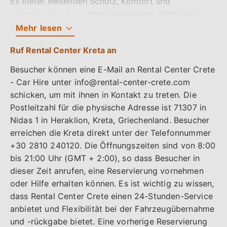
Es bietet Reisenden Schutz, Komfort und
Komforts beliebte Optionen für Familien und
Bequemlichkeit in seinen Luxus-Vans, damit sie
Gruppen, da sie Platz für Gepäck oder andere Dinge
Kreta in aller Ruhe erkunden und so viele Abstecher
Mehr
lesen
bieten und gleichzeitig vielen Reisenden Platz
machen können, wie sie möchten. Rental Center
bieten. Minivans sind bekannt für ihre
Ruf Rental Center Kreta an
Crete wurde 1975 gegründet und befindet sich
Bequemlichkeit, was sie zu einer beliebten Option
derzeit im Mitbesitz von Harry Anapliotis. Das
Besucher können eine E-Mail an Rental Center Crete
für Roadtrips, Urlaube und Gruppenaktivitäten
Unternehmen befindet sich auf der Insel Kreta und
- Car Hire unter info@rental-center-crete.com
macht.
bietet transparente und kostengünstige
schicken, um mit ihnen in Kontakt zu treten. Die
Mietwagenoptionen ohne versteckte Gebühren oder
Postleitzahl für die physische Adresse ist 71307 in
Rental Center Crete ist eine angesehene
zusätzliche Kosten. Reisende erleben Luxus und
Nidas 1 in Heraklion, Kreta, Griechenland. Besucher
Autovermietung mit Sitz auf Kreta, Griechenland, die
Komfort, während sie die Insel mit den neuesten
erreichen die Kreta direkt unter der Telefonnummer
sich auf die Bereitstellung von erstklassigen
verfügbaren Automodellen erkunden. Rental Center
+30 2810 240120. Die Öffnungszeiten sind von 8:00
Autovermietungsdiensten für Inselbesucher
Crete befindet sich in Nidas 1, Heraklion, Kreta,
bis 21:00 Uhr (GMT + 2:00), so dass Besucher in
spezialisiert hat. Rental Center Crete bietet eine
Griechenland 71307, und genießt seit 48 Jahren
dieser Zeit anrufen, eine Reservierung vornehmen
Vielzahl von Fahrzeugen an, darunter einfache Autos
einen guten Ruf und Glaubwürdigkeit, was es zur
oder Hilfe erhalten können. Es ist wichtig zu wissen,
und SUVs sowie Premium-Minivans. Das hohe Maß
ersten Wahl für Autovermietungen auf der schönen
dass Rental Center Crete einen 24-Stunden-Service
an Luxus, Qualität und Ausstattung, das diese
Insel Kreta macht. Reisende, die einen sicheren und
anbietet und Flexibilität bei der Fahrzeugübernahme
Premium-Minivans bieten, sorgt dafür, dass Kunden
komfortablen Transporter auf Kreta suchen, finden
und -rückgabe bietet. Eine vorherige Reservierung
bei der Erkundung der atemberaubenden Insel Kreta