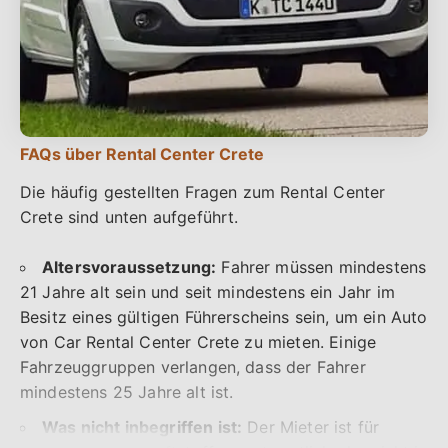
Flexible Zahlungsoptionen:
Rental Center Crete
ist sich bewusst, dass jeder Reisende andere
finanzielle Prioritäten hat. Rental Center Crete bietet
zahlreiche Zahlungsalternativen, die das Mieten
eines Transporters einfach und bequem machen.
Reisende müssen eine kleine Anzahlung leisten,
wenn sie ein Fahrzeug reservieren, und den
FAQs über Rental Center Crete
Restbetrag bequem über mehrere Monate hinweg
Die häufig gestellten Fragen zum Rental Center
abbezahlen. Rental Center Crete akzeptiert
Crete sind unten aufgeführt.
verschiedene Zahlungsarten, darunter Visa,
Mastercard, American Express und Bargeld, um den
Altersvoraussetzung:
Fahrer müssen mindestens
Wünschen und Anforderungen der Reisenden
21 Jahre alt sein und seit mindestens ein Jahr im
gerecht zu werden.
Besitz eines gültigen Führerscheins sein, um ein Auto
Kostenlose Stornierung:
Rental Center Crete
von Car Rental Center Crete zu mieten. Einige
schätzt die Anpassungsfähigkeit und erkennt an,
Fahrzeuggruppen verlangen, dass der Fahrer
dass sich Zeitpläne ändern. Wenn Sie bei Rental
mindestens 25 Jahre alt ist.
Center Crete buchen, können Sie Ihre Reservierung
Was nicht inbegriffen ist:
Der Mieter ist für
jederzeit innerhalb von 48 Stunden stornieren, ohne