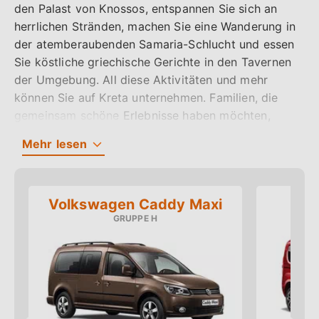
Rückgabedatum
Zeit
den Palast von Knossos, entspannen Sie sich an
herrlichen Stränden, machen Sie eine Wanderung in
der atemberaubenden Samaria-Schlucht und essen
Sie köstliche griechische Gerichte in den Tavernen
Suchen
der Umgebung. All diese Aktivitäten und mehr
können Sie auf Kreta unternehmen. Familien, die
gemeinsam schöne Erlebnisse haben möchten,
finden in der warmen Temperatur und der
Mehr
lesen
freundlichen Atmosphäre der Insel das perfekte
Reiseziel.
Volkswagen Caddy Maxi
Familien, die Kreta erkunden möchten, sollten in
H
Erwägung ziehen, einen Minivan zu mieten. Ein
Minivan ist ein geräumiges, anpassungsfähiges
Fahrzeug, in das problemlos große Gruppen passen,
sodass es ideal für Großfamilien ist. Die Besucher
können ihre Familie und ihr gesamtes Hab und Gut
mitnehmen und haben genügend Platz für Sitze und