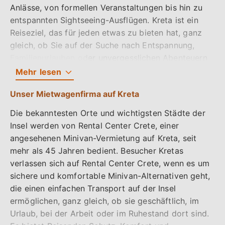
Anlässe, von formellen Veranstaltungen bis hin zu
Flexibilität und den Komfort, die zauberhafte Insel in
entspannten Sightseeing-Ausflügen. Kreta ist ein
vollen Zügen zu erkunden, was ein fantastisches
Reiseziel, das für jeden etwas zu bieten hat, ganz
Familienerlebnis auf Kreta garantiert.
gleich, ob Sie auf der Suche nach Entspannung,
Familienurlauben oder unvergesslichen Abenteuern
sind. Rental Center Crete ist ein bekanntes
Mehr
lesen
Unternehmen in der Region, das zuverlässige
Unser Mietwagenfirma auf Kreta
Transporte für längere Aufenthalte und Urlaube
anbietet. Setzen Sie sich gleich mit ihnen in
Die bekanntesten Orte und wichtigsten Städte der
Verbindung, um einen Luxus-Van auf Kreta zu
Insel werden von Rental Center Crete, einer
mieten.
angesehenen Minivan-Vermietung auf Kreta, seit
mehr als 45 Jahren bedient. Besucher Kretas
Ein Minivan ist eine Art von Personenkraftwagen,
verlassen sich auf Rental Center Crete, wenn es um
der größer als ein normales Auto, aber kleiner als
sichere und komfortable Minivan-Alternativen geht,
ein großer Van ist. Minivans sind für ihre geräumigen
die einen einfachen Transport auf der Insel
Innenräume bekannt, die in der Regel über drei
ermöglichen, ganz gleich, ob sie geschäftlich, im
Sitzreihen und viel Laderaum verfügen. Sie sind
Urlaub, bei der Arbeit oder im Ruhestand dort sind.
aufgrund ihrer Anpassungsfähigkeit und ihres