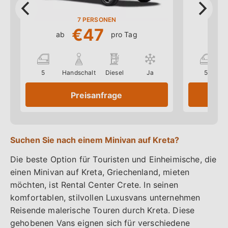
Gepäck, sodass die Reise bequem und komfortabel
ist. Er gibt Besuchern die Freiheit, die Insel in ihrem
7
€47
eigenen Tempo zu erkunden, und macht es einfach,
ab
pro Tag
ab
zu verschiedenen Sehenswürdigkeiten und
Aktivitäten zu gelangen. Minivans sind bei
verschiedenen Vermietern auf Kreta erhältlich.
5
Handschalt
Diesel
Ja
5
Reservieren Sie daher am besten frühzeitig, vor
Preisanfrage
allem zu den Hauptreisezeiten.
Kreta bietet neben seiner atemberaubenden
Naturschönheit und den antiken Sehenswürdigkeiten
Suchen Sie nach einem Minivan auf Kreta?
eine breite Palette an familienfreundlichen
Die beste Option für Touristen und Einheimische, die
Aktivitäten wie Wasserparks, Reiten, Bootsfahrten
einen Minivan auf Kreta, Griechenland, mieten
und interaktive Museen. Kreta hat für jedes
möchten, ist Rental Center Crete. In seinen
Familienmitglied etwas zu bieten, egal ob Sie auf
komfortablen, stilvollen Luxusvans unternehmen
der Suche nach Abenteuern, Freizeitaktivitäten oder
Reisende malerische Touren durch Kreta. Diese
kulturellen Angeboten sind. Mit einem geräumigen
gehobenen Vans eignen sich für verschiedene
Minivan, den Sie mieten können, haben Sie die