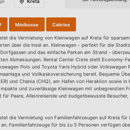
ge
Kreta
V
Minibusse
Cabrios
ietet die Vermietung von Kleinwagen auf Kreta für sparsa
hrten über die Insel an. Kleinwagen - perfekt für die Stad
 Dorfgassen und das einfache Parken am Strand - überze
ten Abmessungen. Rental Center Crete stellt Economy-F
lkswagen Polo und Toyota Yaris Hybrid oder Volkswagen P
imaanlage und Vollkaskoversicherung bereit. Bequeme Üb
HER) und Chania (CHQ), am Hafen von Heraklion sowie in H
ompakte und zuverlässige Kleinwagen mit unbegrenzten Fr
ät für Paare, Alleinreisende und budgetbewusste Besucher, 
etet die Vermietung von Familienfahrzeugen auf Kreta für
 an. Familienfahrzeuge für bis zu 5 Personen verfügen üb