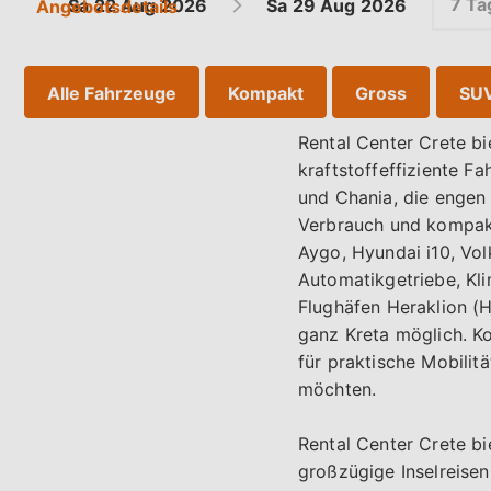
7 Ta
Sa
22 Aug
2026
Sa
29 Aug
2026
Angebotsdetails
Alle Fahrzeuge
Kompakt
Gross
SU
Rental Center Crete b
kraftstoffeffiziente Fa
und Chania, die engen
Verbrauch und kompak
Aygo, Hyundai i10, Vo
Automatikgetriebe, Kl
Flughäfen Heraklion (
ganz Kreta möglich. K
für praktische Mobilit
möchten.
Rental Center Crete bi
großzügige Inselreisen