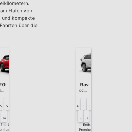
eikilometern.
 am Hafen von
te und kompakte
Fahrten über die
2008 Auto
Toyota Rav4 Auto
G. SUV
G2. Suv Autom
5
5
A
5
5
triebe
Türen
Sitze
Getriebe
Türen
Sitze
Ja
3
Ja
Gepäckstücke
Klimaanlage
Gepäckstücke
Klimaanlage