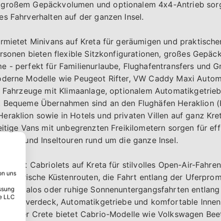
 großem Gepäckvolumen und optionalem 4x4-Antrieb sorg
s Fahrverhalten auf der ganzen Insel.
ermietet Minivans auf Kreta für geräumigen und praktisch
ersonen bieten flexible Sitzkonfigurationen, großes Gepä
 - perfekt für Familienurlaube, Flughafentransfers und G
oderne Modelle wie Peugeot Rifter, VW Caddy Maxi Auto
he Fahrzeuge mit Klimaanlage, optionalem Automatikgetrie
. Bequeme Übernahmen sind an den Flughäfen Heraklion 
raklion sowie in Hotels und privaten Villen auf ganz Kre
eitige Vans mit unbegrenzten Freikilometern sorgen für effi
eisen und Inseltouren rund um die ganze Insel.
mietet Cabriolets auf Kreta für stilvolles Open-Air-Fahren 
on uns
ür malerische Küstenrouten, die Fahrt entlang der Uferpr
si und Balos oder ruhige Sonnenuntergangsfahrten entlang
ssung
e LLC
es Stoffverdeck, Automatikgetriebe und komfortable Inne
l Center Crete bietet Cabrio-Modelle wie Volkswagen Bee