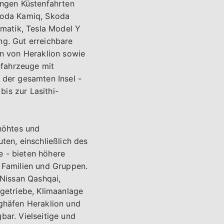
ngen Küstenfahrten
Skoda Kamiq, Skoda
matik, Tesla Model Y
ng. Gut erreichbare
n von Heraklion sowie
enfahrzeuge mit
 der gesamten Insel -
is zur Lasithi-
rhöhtes und
ten, einschließlich des
e - bieten höhere
r Familien und Gruppen.
Nissan Qashqai,
etriebe, Klimaanlage
ghäfen Heraklion und
bar. Vielseitige und