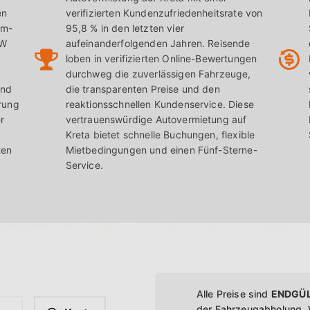
n Kunden alle nötigen Informationen, um ihren Mietwagen f
en
verifizierten Kundenzufriedenheitsrate von
er Entdeckung der schönen Landschaften Kretas zu gewähr
um-
95,8 % in den letzten vier
DW
aufeinanderfolgenden Jahren. Reisende
Insel.
loben in verifizierten Online-Bewertungen
durchweg die zuverlässigen Fahrzeuge,
und
die transparenten Preise und den
erung
reaktionsschnellen Kundenservice. Diese
r
vertrauenswürdige Autovermietung auf
Kreta bietet schnelle Buchungen, flexible
ten
Mietbedingungen und einen Fünf-Sterne-
Service.
Alle Preise sind
ENDGÜL
der Fahrzeugabholung.
W