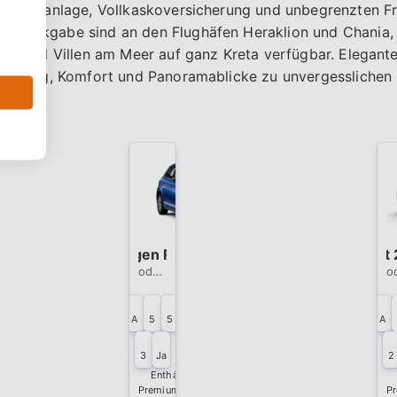
t Klimaanlage, Vollkaskoversicherung und unbegrenzten Fr
ugrückgabe sind an den Flughäfen Heraklion und Chania,
tels und Villen am Meer auf ganz Kreta verfügbar. Elegan
Leistung, Komfort und Panoramablicke zu unvergesslichen 
Volkswagen Polo Auto
Peugeot 
dium
K1. Automatic
A
5
5
A
Getriebe
Türen
Sitze
Ge
3
Ja
2
Gepäckstücke
Klimaanlage