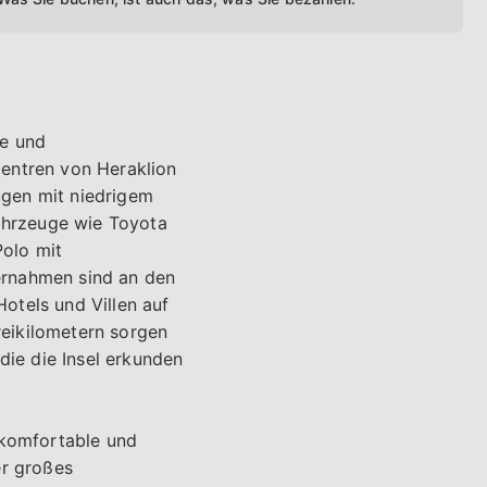
me und
tzentren von Heraklion
ugen mit niedrigem
ahrzeuge wie Toyota
olo mit
ernahmen sind an den
otels und Villen auf
eikilometern sorgen
die die Insel erkunden
 komfortable und
er großes