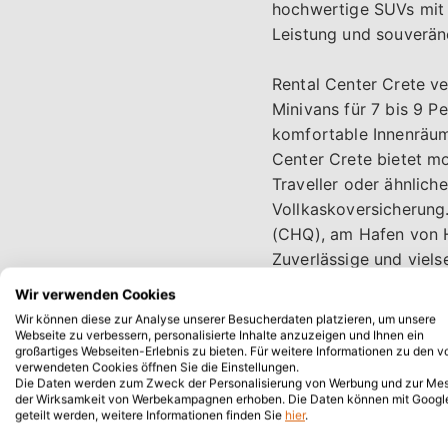
hochwertige SUVs mit
Leistung und souveräne
Rental Center Crete v
Minivans für 7 bis 9 P
komfortable Innenräume
Center Crete bietet m
Traveller oder ähnlic
Vollkaskoversicherung
(CHQ), am Hafen von He
Zuverlässige und viels
Hochzeiten, Geschäftsr
Wir verwenden Cookies
Wir können diese zur Analyse unserer Besucherdaten platzieren, um unsere
Rental Center Crete ver
Webseite zu verbessern, personalisierte Inhalte anzuzeigen und Ihnen ein
großartiges Webseiten-Erlebnis zu bieten. Für weitere Informationen zu den v
Cabriolets - perfekt f
verwendeten Cookies öffnen Sie die Einstellungen.
Ausflüge nach Elafoni
Die Daten werden zum Zweck der Personalisierung von Werbung und zur Me
der Wirksamkeit von Werbekampagnen erhoben. Die Daten können mit Googl
bieten ein versenkbar
geteilt werden, weitere Informationen finden Sie
hier
.
Genussreisende. Renta