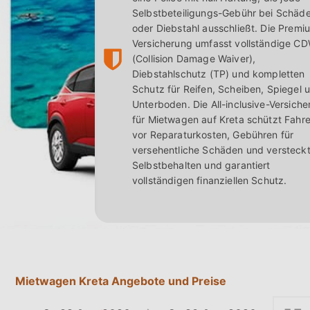
alles offen. Das Unternehmen gibt de
Selbstbeteiligungs-Gebühr bei Schäd
ist es, den Komfort der Kunden bei d
oder Diebstahl ausschließt. Die Premi
Versicherung umfasst vollständige C
Fahrzeugen zu den besten Tarifen der 
(Collision Damage Waiver),
Diebstahlschutz (TP) und kompletten
Schutz für Reifen, Scheiben, Spiegel 
Unterboden. Die All-inclusive-Versich
für Mietwagen auf Kreta schützt Fahre
vor Reparaturkosten, Gebühren für
versehentliche Schäden und versteck
Selbstbehalten und garantiert
vollständigen finanziellen Schutz.
Mietwagen Kreta Angebote und Preise