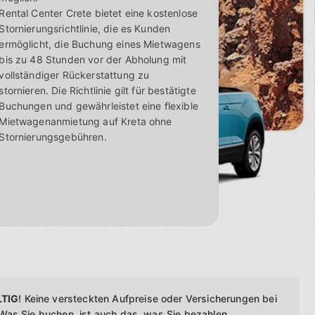
rühzeitig zu buchen. Das oberste Ziel
Rental Center Crete bietet eine kostenlose
leisten - mit überlegenen
Stornierungsrichtlinie, die es Kunden
ermöglicht, die Buchung eines Mietwagens
bis zu 48 Stunden vor der Abholung mit
vollständiger Rückerstattung zu
stornieren. Die Richtlinie gilt für bestätigte
Buchungen und gewährleistet eine flexible
Mietwagenanmietung auf Kreta ohne
Stornierungsgebühren.
TIG
! Keine versteckten Aufpreise oder Versicherungen bei
as Sie buchen, ist auch das, was Sie bezahlen.