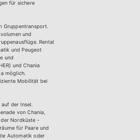
en für sichere
en Gruppentransport.
ckvolumen und
ruppenausflüge. Rental
matik und Peugeot
be und
(HER) und Chania
ta möglich.
ziente Mobilität bei
auf der Insel.
omenade von Chania,
 der Nordküste -
nräume für Paare und
tle Automatik oder