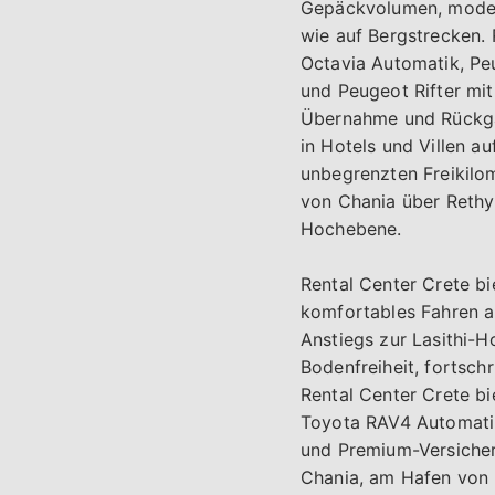
Gepäckvolumen, moder
wie auf Bergstrecken.
Octavia Automatik, Pe
und Peugeot Rifter mit
Übernahme und Rückgab
in Hotels und Villen a
unbegrenzten Freikilom
von Chania über Rethym
Hochebene.
Rental Center Crete bi
komfortables Fahren au
Anstiegs zur Lasithi-
Bodenfreiheit, fortsch
Rental Center Crete b
Toyota RAV4 Automatik
und Premium-Versiche
Chania, am Hafen von H