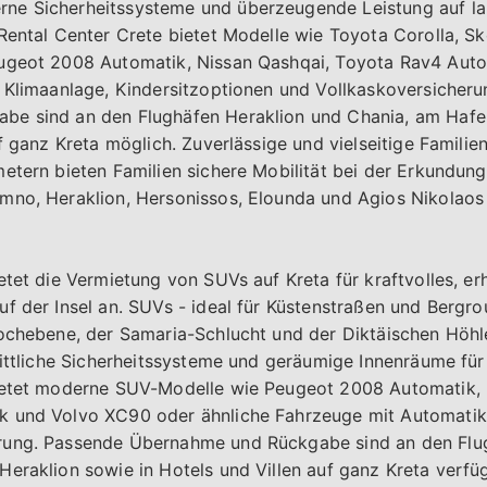
ne Sicherheitssysteme und überzeugende Leistung auf la
 Rental Center Crete bietet Modelle wie Toyota Corolla, 
ugeot 2008 Automatik, Nissan Qashqai, Toyota Rav4 Auto
 Klimaanlage, Kindersitzoptionen und Vollkaskoversicheru
e sind an den Flughäfen Heraklion und Chania, am Hafe
uf ganz Kreta möglich. Zuverlässige und vielseitige Famili
etern bieten Familien sichere Mobilität bei der Erkundung
no, Heraklion, Hersonissos, Elounda und Agios Nikolaos b
etet die Vermietung von SUVs auf Kreta für kraftvolles, e
f der Insel an. SUVs - ideal für Küstenstraßen und Bergrou
Hochebene, der Samaria-Schlucht und der Diktäischen Höhl
rittliche Sicherheitssysteme und geräumige Innenräume fü
ietet moderne SUV-Modelle wie Peugeot 2008 Automatik, 
 und Volvo XC90 oder ähnliche Fahrzeuge mit Automatikg
rung. Passende Übernahme und Rückgabe sind an den Flu
eraklion sowie in Hotels und Villen auf ganz Kreta verfüg