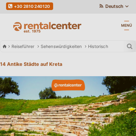
Deutsch
+30 2810 240120
MENÜ
Autovermietung
Reiseführer
Sehenswürdigkeiten
Historisch
14 Antike Städte auf Kreta