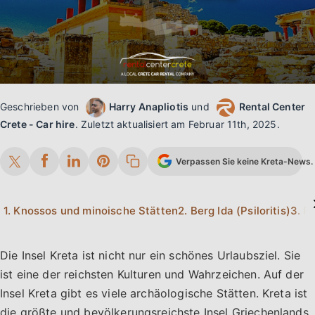
Geschrieben von
Harry Anapliotis
und
Rental Center
Crete - Car hire
.
Zuletzt aktualisiert am
Februar 11th, 2025
.
Verpassen Sie keine Kreta-News. 
1. Knossos und minoische Stätten
2. Berg Ida (Psiloritis)
3. R
Die Insel Kreta ist nicht nur ein schönes Urlaubsziel. Sie
ist eine der reichsten Kulturen und Wahrzeichen. Auf der
Insel Kreta gibt es viele archäologische Stätten. Kreta ist
die größte und bevölkerungsreichste Insel Griechenlands.