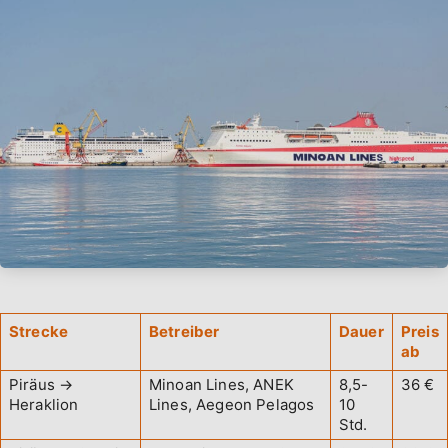
Strecke
Betreiber
Dauer
Preis
ab
Piräus →
Minoan Lines, ANEK
8,5-
36 €
Heraklion
Lines, Aegeon Pelagos
10
Std.