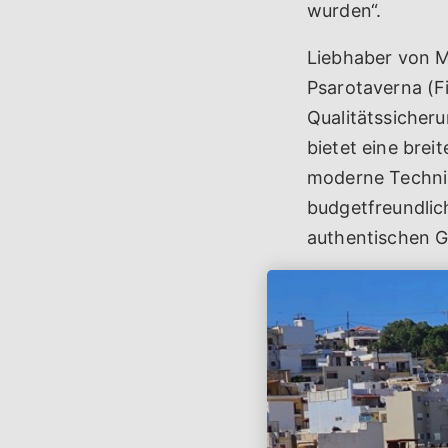
wurden“.
Liebhaber von Me
Psarotaverna (Fi
Qualitätssicher
bietet eine bre
moderne Technik
budgetfreundlich
authentischen G