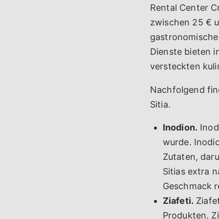
Rental Center Cr
zwischen 25 € u
gastronomische 
Dienste bieten 
versteckten kuli
Nachfolgend fin
Sitia.
Inodion.
Inodi
wurde. Inodio
Zutaten, dar
Sitias extra 
Geschmack re
Ziafeti.
Ziafet
Produkten. Zi