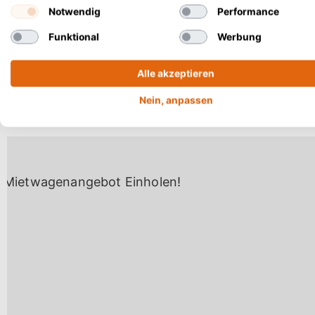
Notwendig
Performance
Restaurants in S
Konsistenz des S
Funktional
Werbung
bewertet. Betri
Alle akzeptieren
Qualitätskontro
Fischereien zus
Nein, anpassen