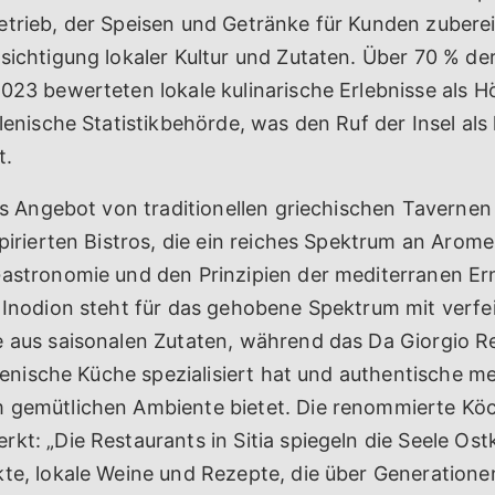
trieb, der Speisen und Getränke für Kunden zubereit
sichtigung lokaler Kultur und Zutaten. Über 70 % de
023 bewerteten lokale kulinarische Erlebnisse als H
llenische Statistikbehörde, was den Ruf der Insel als 
t.
das Angebot von traditionellen griechischen Tavernen 
spirierten Bistros, die ein reiches Spektrum an Aromen
Gastronomie und den Prinzipien der mediterranen E
. Inodion steht für das gehobene Spektrum mit verfe
e aus saisonalen Zutaten, während das Da Giorgio R
alienische Küche spezialisiert hat und authentische m
 gemütlichen Ambiente bietet. Die renommierte Köc
kt: „Die Restaurants in Sitia spiegeln die Seele Ost
kte, lokale Weine und Rezepte, die über Generation