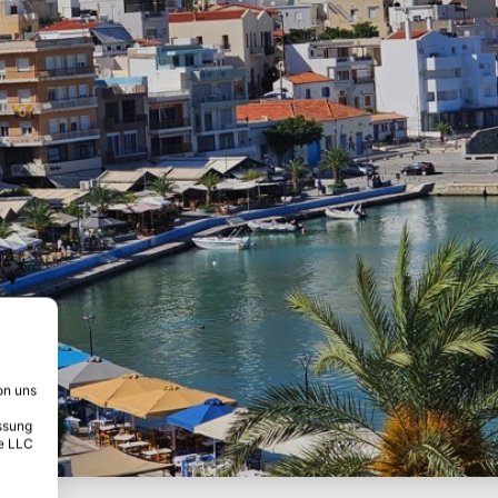
on uns
ssung
e LLC