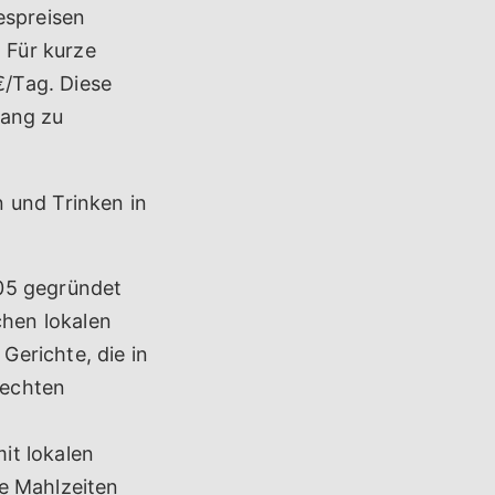
espreisen
 Für kurze
/Tag. Diese
gang zu
 und Trinken in
005 gegründet
chen lokalen
erichte, die in
 echten
it lokalen
le Mahlzeiten