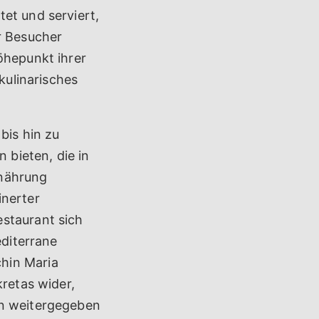
et und serviert,
r Besucher
öhepunkt ihrer
kulinarisches
bis hin zu
 bieten, die in
rnährung
inerter
estaurant sich
editerrane
hin Maria
kretas wider,
en weitergegeben