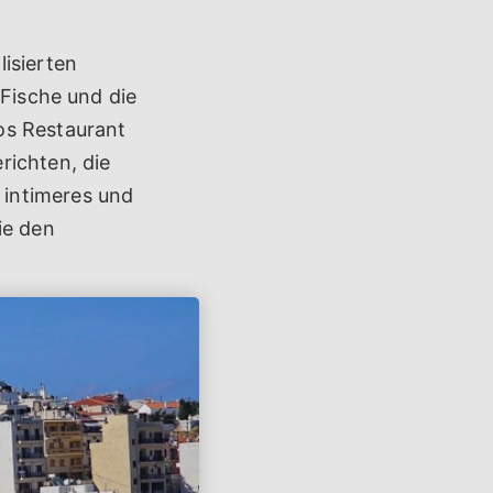
isierten
 Fische und die
os Restaurant
richten, die
 intimeres und
ie den