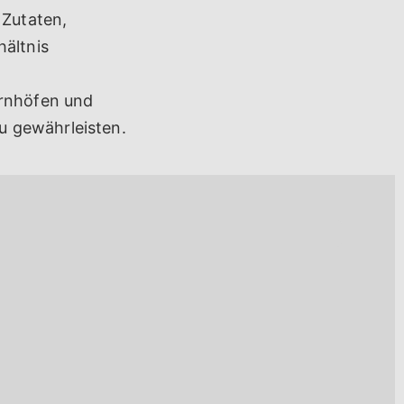
 Zutaten,
hältnis
ernhöfen und
u gewährleisten.