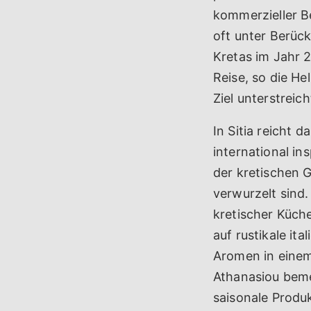
kommerzieller Be
oft unter Berück
Kretas im Jahr 2
Reise, so die He
Ziel unterstreich
In Sitia reicht 
international in
der kretischen 
verwurzelt sind
kretischer Küch
auf rustikale it
Aromen in einem
Athanasiou bemer
saisonale Produ