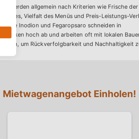
itia werden allgemein nach Kriterien wie Frische der
ervices, Vielfalt des Menüs und Preis-Leistungs-Ver
ebe wie Inodion und Fegaropsaro schneiden in
llmetriken hoch ab und arbeiten oft mit lokalen Bau
ammen, um Rückverfolgbarkeit und Nachhaltigkeit z
Mietwagenangebot Einholen!