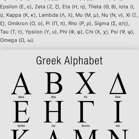
Epsilon (Ε, ε), Zeta (Ζ, ζ), Eta (Η, η), Theta (Θ, θ), Iota (Ι,
ι), Kappa (Κ, κ), Lambda (Λ, λ), Mu (Μ, μ), Nu (Ν, ν), Xi (Ξ,
ξ), Omikron (Ο, ο), Pi (Π, π), Rho (Ρ, ρ), Sigma (Σ, σ/ς),
Tau (Τ, τ), Ypsilon (Υ, υ), Phi (Φ, φ), Chi (Χ, χ), Psi (Ψ, ψ),
Omega (Ω, ω).