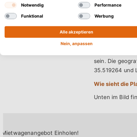
Notwendig
Performance
Der Platanias St
Chania, im Gebi
Funktional
Werbung
können ihn erre
Alle akzeptieren
folgen. Sobald R
Kreuzung, an der
Nein, anpassen
sollten. Nach et
sein. Die geogr
35.519264 und 
Wie sieht die Pl
Unten im Bild fi