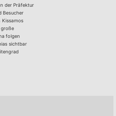
in der Präfektur
nd Besucher
h Kissamos
e große
na folgen
ias sichtbar
eitengrad