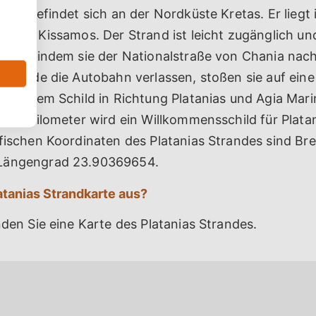
rand befindet sich an der Nordküste Kretas. Er liegt 
et von Kissamos. Der Strand ist leicht zugänglich u
ichen, indem sie der Nationalstraße von Chania nac
eisende die Autobahn verlassen, stoßen sie auf ein
 sie dem Schild in Richtung Platanias und Agia Mari
wa 1 Kilometer wird ein Willkommensschild für Platan
afischen Koordinaten des Platanias Strandes sind Br
Längengrad 23.90369654.
atanias Strandkarte aus?
nden Sie eine Karte des Platanias Strandes.