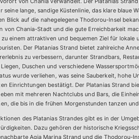
Vorort von Chania verwandelt. Der Platanias Strand 
r seine lange, sandige Küstenlinie, das klare blaue 
 Blick auf die nahegelegene Thodorou-Insel bekann
 von Chania-Stadt und die gute Erreichbarkeit ma
 zu einem attraktiven und bequemen Ziel für lokale 
ouristen. Der Platanias Strand bietet zahlreiche Ann
erlebnis zu verbessern, darunter Strandbars, Resta
Liegen, Duschen und verschiedene Wassersportmög
atus wurde verliehen, was seine Sauberkeit, hohe 
en Einrichtungen bestätigt. Der Platanias Strand bie
leben mit mehreren Nachtclubs und Bars, die Einhe
hen, die bis in die frühen Morgenstunden tanzen und
ktionen des Platanias Strandes gibt es in der Umg
rdigkeiten. Dazu gehören der historische Kriegss
benachbarte Agia Marina Strand und die Thodorou-Ins