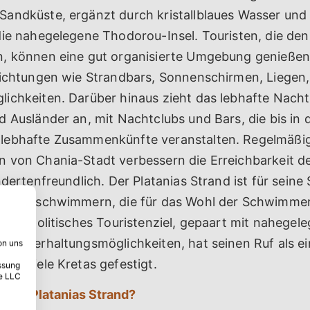
andküste, ergänzt durch kristallblaues Wasser un
die nahegelegene Thodorou-Insel. Touristen, die den
, können eine gut organisierte Umgebung genießen
richtungen wie Strandbars, Sonnenschirmen, Liegen
ichkeiten. Darüber hinaus zieht das lebhafte Nach
 Ausländer an, mit Nachtclubs und Bars, die bis in 
lebhafte Zusammenkünfte veranstalten. Regelmäßi
 von Chania-Stadt verbessern die Erreichbarkeit d
ndertenfreundlich. Der Platanias Strand ist für seine 
ttungsschwimmern, die für das Wohl der Schwimmer
kosmopolitisches Touristenziel, gepaart mit nahegel
d Unterhaltungsmöglichkeiten, hat seinen Ruf als ei
on uns
andziele Kretas gefestigt.
ssung
e LLC
h der Platanias Strand?