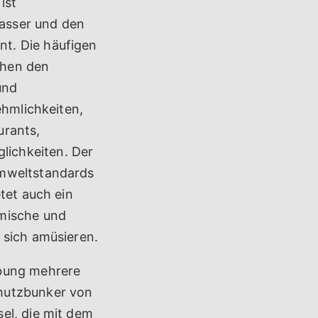
ist
Wasser und den
t. Die häufigen
chen den
und
ehmlichkeiten,
urants,
lichkeiten. Der
Umweltstandards
tet auch ein
imische und
 sich amüsieren.
ebung mehrere
chutzbunker von
el, die mit dem