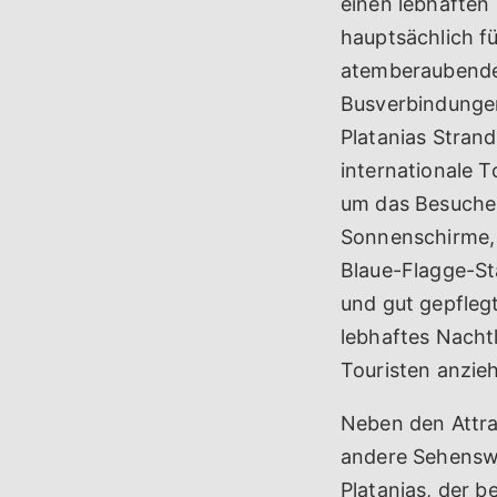
einen lebhaften 
hauptsächlich fü
atemberaubenden
Busverbindungen
Platanias Strand
internationale T
um das Besucher
Sonnenschirme, 
Blaue-Flagge-St
und gut gepflegt
lebhaftes Nacht
Touristen anzie
Neben den Attra
andere Sehenswü
Platanias, der 