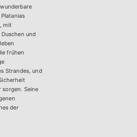
d wunderbare
 Platanias
, mit
, Duschen und
tleben
die frühen
ge
es Strandes, und
Sicherheit
 sorgen. Seine
egenen
nes der