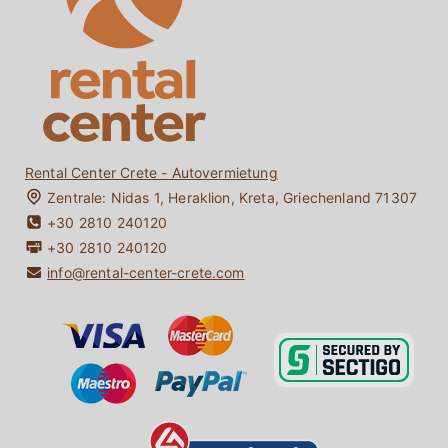
Bewertungen
Kreta Mietwagen-Einwegmiete
Direkt Kontakt
Autofahren auf Kreta
Kreta Reiseführer
Kreta Aktivitäten: Was Kann Man auf Kreta Machen?
Meine Buchung
Rental Center Crete - Autovermietung
Zentrale:
Nidas 1
,
Heraklion
,
Kreta
,
Griechenland
71307
+30 2810 240120
+30 2810 240120
info@rental-center-crete.com