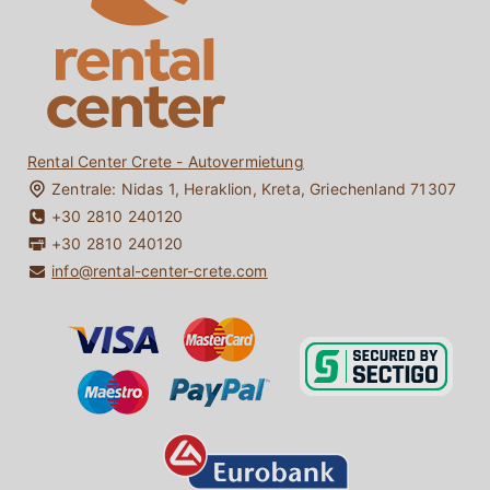
Kreta Mietwagen-Einwegmiete
Direkt Kontakt
Autofahren auf Kreta
Kreta Reiseführer
Kreta Aktivitäten: Was Kann Man auf Kreta Machen?
Meine Buchung
Rental Center Crete - Autovermietung
Zentrale:
Nidas 1
,
Heraklion
,
Kreta
,
Griechenland
71307
+30 2810 240120
+30 2810 240120
info@rental-center-crete.com