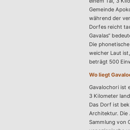
einem Tal, 3 Ki
Gemeinde Apokor
während der ven
Dorfes reicht t
Gavalas“ bedeut
Die phonetische 
weicher Laut ist
beträgt 500 Ein
Wo liegt Gavalo
Gavalochori ist 
3 Kilometer lan
Das Dorf ist bek
Architektur. Die
Sammlung von Ge