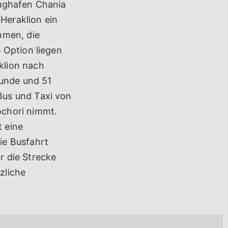
lughafen Chania
Heraklion ein
hmen, die
 Option liegen
klion nach
tunde und 51
Bus und Taxi von
ochori nimmt.
 eine
ie Busfahrt
r die Strecke
zliche