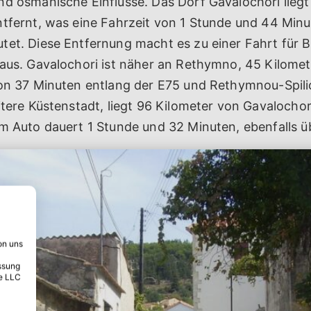
nd osmanische Einflüsse. Das Dorf Gavalochori liegt
ntfernt, was eine Fahrzeit von 1 Stunde und 44 Minu
tet. Diese Entfernung macht es zu einer Fahrt für 
aus. Gavalochori ist näher an Rethymno, 45 Kilomete
von 37 Minuten entlang der E75 und Rethymnou-Spili
itere Küstenstadt, liegt 96 Kilometer von Gavalochor
m Auto dauert 1 Stunde und 32 Minuten, ebenfalls ü
on uns
ssung
e LLC