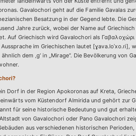
lometer landeinwärts von der Küste entfernt und geh
onas. Gavalochori geht auf die Familie Gavalas zur
ezianischen Besatzung in der Gegend lebte. Die Ge
ausend Jahre zurück, wobei der Name auf Griechisch
et. Auf Griechisch wird Gavalochori als Γαβαλοχώρι
Aussprache im Griechischen lautet [ɣava.loˈxo.ɾi], wo
, ähnlich dem ‚g‘ in „Mirage“. Die Bevölkerung von G
wohner.
chori?
ein Dorf in der Region Apokoronas auf Kreta, Grieche
deinwärts vom Küstendorf Almirida und gehört zur
annt für seine historische Bedeutung und gut erhalte
 Altstadt von Gavalochori oder Pano Gavalochori zei
bäuden aus verschiedenen historischen Perioden, 