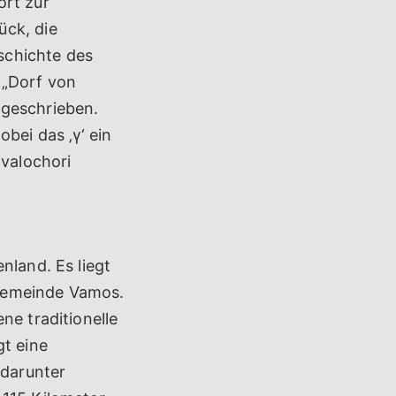
ört zur
ück, die
schichte des
 „Dorf von
 geschrieben.
bei das ‚γ‘ ein
avalochori
nland. Es liegt
 Gemeinde Vamos.
ne traditionelle
gt eine
darunter