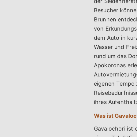
der Seidenherst
Besucher können
Brunnen entdeck
von Erkundungsm
dem Auto in kurz
Wasser und Frei
rund um das Dor
Apokoronas erle
Autovermietungsd
eigenen Tempo z
Reisebedürfniss
ihres Aufenthalt
Was ist Gavaloc
Gavalochori ist 