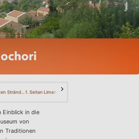
>
Was sind die besten Strände in der Nähe von Gavalochori?
1. Seitan Limania Beach
2. Loutraki Beach
3. Kalyvaki B
 Einblick in die
emuseum von
n Traditionen