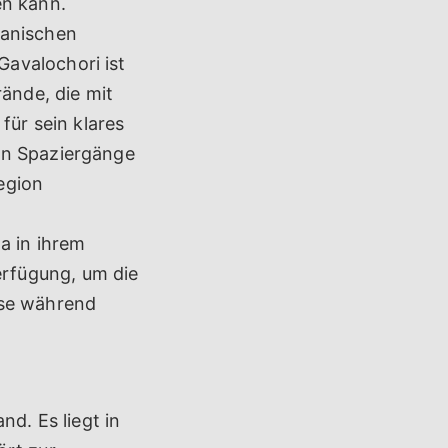
en kann.
ianischen
avalochori ist
ände, die mit
für sein klares
en Spaziergänge
egion
a in ihrem
rfügung, um die
ise während
nd. Es liegt in